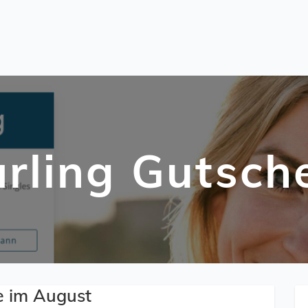
rling Gutsch
e im August