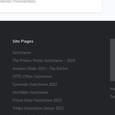
gebenen Preisnachlass.
Site Pages
Gutscheine
The Protein Works Gutscheine – 2024
Amazon Deals 2023 – Top Bücher
OTTO Office Gutscheine
Gymondo Gutscheine 2023
Im
Shirtlabor Gutscheine
Te
Primal State Gutscheine 2023
Tchibo Gutscheine Januar 2023